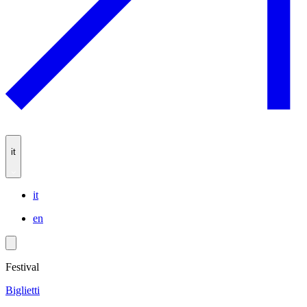
it
it
en
Festival
Biglietti