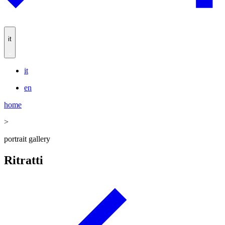
it
it
en
home
>
portrait gallery
Ritratti