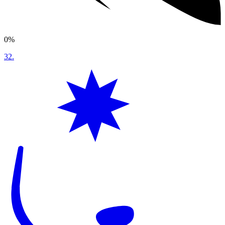
0%
32
.