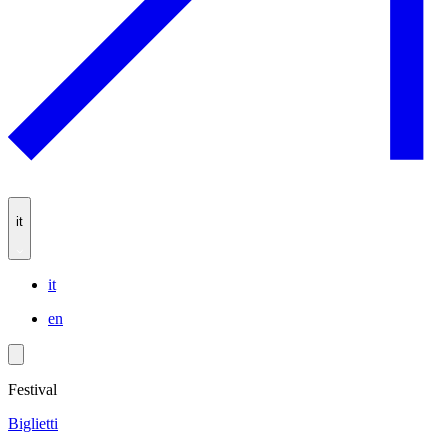
it
it
en
Festival
Biglietti